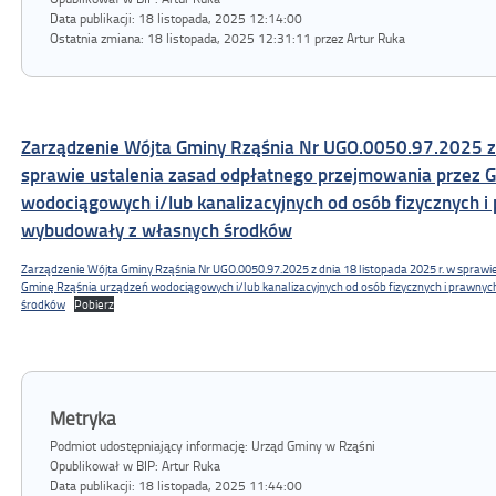
Data publikacji:
18 listopada, 2025 12:14:00
Ostatnia zmiana:
18 listopada, 2025 12:31:11 przez Artur Ruka
Zarządzenie Wójta Gminy Rząśnia Nr UGO.0050.97.2025 z 
sprawie ustalenia zasad odpłatnego przejmowania przez 
wodociągowych i/lub kanalizacyjnych od osób fizycznych i 
wybudowały z własnych środków
Zarządzenie Wójta Gminy Rząśnia Nr UGO.0050.97.2025 z dnia 18 listopada 2025 r. w spraw
Gminę Rząśnia urządzeń wodociągowych i/lub kanalizacyjnych od osób fizycznych i prawnyc
środków
Pobierz
Metryka
Podmiot udostępniający informację: Urząd Gminy w Rząśni
Opublikował w BIP:
Artur Ruka
Data publikacji:
18 listopada, 2025 11:44:00