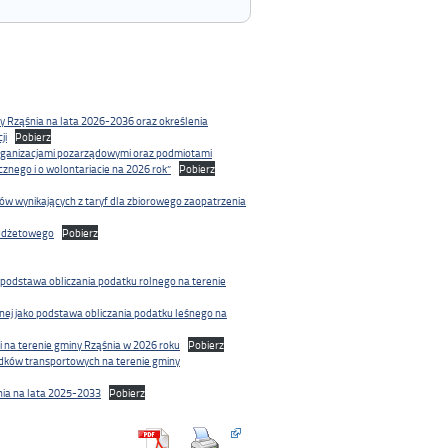
y Rząśnia na lata 2026-2036 oraz określenia
ji
Pobierz
rganizacjami pozarządowymi oraz podmiotami
icznego i o wolontariacie na 2026 rok”
Pobierz
ów wynikających z taryf dla zbiorowego zaopatrzenia
budżetowego
Pobierz
 podstawa obliczania podatku rolnego na terenie
nej jako podstawa obliczania podatku leśnego na
 na terenie gminy Rząśnia w 2026 roku
Pobierz
odków transportowych na terenie gminy
nia na lata 2025-2033
Pobierz