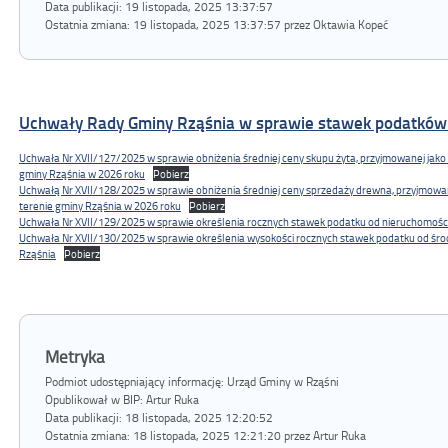
Data publikacji:
19 listopada, 2025 13:37:57
Ostatnia zmiana:
19 listopada, 2025 13:37:57 przez Oktawia Kopeć
Uchwały Rady Gminy Rząśnia w sprawie stawek podatków 
Uchwała Nr XVII/127/2025 w sprawie obniżenia średniej ceny skupu żyta, przyjmowanej jako
gminy Rząśnia w 2026 roku
Pobierz
Uchwałą Nr XVII/128/2025 w sprawie obniżenia średniej ceny sprzedaży drewna, przyjmowa
terenie gminy Rząśnia w 2026 roku
Pobierz
Uchwała Nr XVII/129/2025 w sprawie określenia rocznych stawek podatku od nieruchomości
Uchwała Nr XVII/130/2025 w sprawie określenia wysokości rocznych stawek podatku od śr
Rząśnia
Pobierz
Metryka
Podmiot udostępniający informację: Urząd Gminy w Rząśni
Opublikował w BIP:
Artur Ruka
Data publikacji:
18 listopada, 2025 12:20:52
Ostatnia zmiana:
18 listopada, 2025 12:21:20 przez Artur Ruka