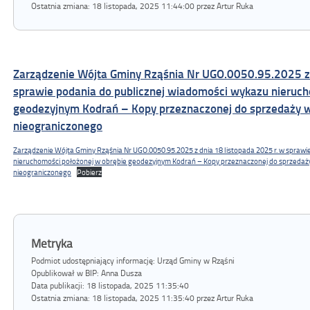
Ostatnia zmiana:
18 listopada, 2025 11:44:00 przez Artur Ruka
Zarządzenie Wójta Gminy Rząśnia Nr UGO.0050.95.2025 z 
sprawie podania do publicznej wiadomości wykazu nieruch
geodezyjnym Kodrań – Kopy przeznaczonej do sprzedaży w
nieograniczonego
Zarządzenie Wójta Gminy Rząśnia Nr UGO.0050.95.2025 z dnia 18 listopada 2025 r. w sprawi
nieruchomości położonej w obrębie geodezyjnym Kodrań – Kopy przeznaczonej do sprzedaż
nieograniczonego
Pobierz
Metryka
Podmiot udostępniający informację: Urząd Gminy w Rząśni
Opublikował w BIP:
Anna Dusza
Data publikacji:
18 listopada, 2025 11:35:40
Ostatnia zmiana:
18 listopada, 2025 11:35:40 przez Artur Ruka