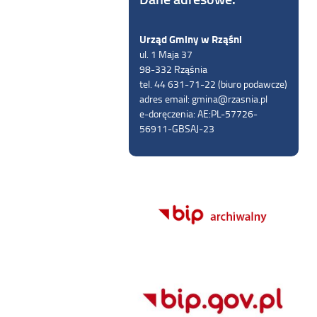
Urząd Gminy w Rząśni
ul. 1 Maja 37
98-332 Rząśnia
tel. 44 631-71-22 (biuro podawcze)
adres email: gmina@rzasnia.pl
e-doręczenia: AE:PL-57726-
56911-GBSAJ-23