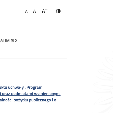
WUM BIP
jektu uchwały „Program
i oraz podmiotami wymienionymi
alności pożytku publicznego i o