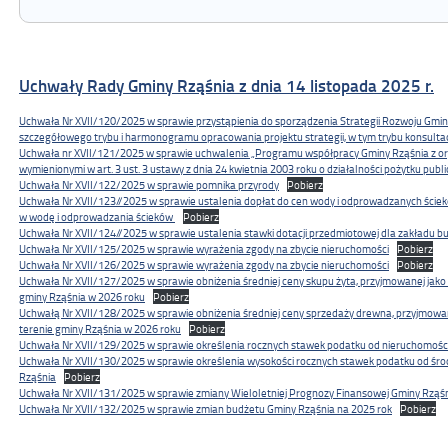
Uchwały Rady Gminy Rząśnia z dnia 14 listopada 2025 r.
Uchwała Nr XVII/120/2025 w sprawie przystąpienia do sporządzenia Strategii Rozwoju Gmin
szczegółowego trybu i harmonogramu opracowania projektu strategii, w tym trybu konsultac
Uchwała nr XVII/121/2025 w sprawie uchwalenia „Programu współpracy Gminy Rząśnia z o
wymienionymi w art. 3 ust. 3 ustawy z dnia 24 kwietnia 2003 roku o działalności pożytku publ
Uchwała Nr XVII/122/2025 w sprawie pomnika przyrody
Pobierz
Uchwała Nr XVII/123//2025 w sprawie ustalenia dopłat do cen wody i odprowadzanych ściek
w wodę i odprowadzania ścieków
Pobierz
Uchwała Nr XVII/124//2025 w sprawie ustalenia stawki dotacji przedmiotowej dla zakładu 
Uchwała Nr XVII/125/2025 w sprawie wyrażenia zgody na zbycie nieruchomości
Pobierz
Uchwała Nr XVII/126/2025 w sprawie wyrażenia zgody na zbycie nieruchomości
Pobierz
Uchwała Nr XVII/127/2025 w sprawie obniżenia średniej ceny skupu żyta, przyjmowanej jako
gminy Rząśnia w 2026 roku
Pobierz
Uchwałą Nr XVII/128/2025 w sprawie obniżenia średniej ceny sprzedaży drewna, przyjmowa
terenie gminy Rząśnia w 2026 roku
Pobierz
Uchwała Nr XVII/129/2025 w sprawie określenia rocznych stawek podatku od nieruchomości
Uchwała Nr XVII/130/2025 w sprawie określenia wysokości rocznych stawek podatku od śr
Rząśnia
Pobierz
Uchwała Nr XVII/131/2025 w sprawie zmiany Wieloletniej Prognozy Finansowej Gminy Rząś
Uchwała Nr XVII/132/2025 w sprawie zmian budżetu Gminy Rząśnia na 2025 rok
Pobierz