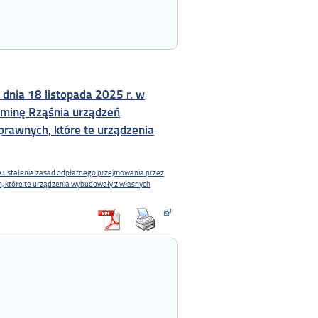
dnia 18 listopada 2025 r. w
Gminę Rząśnia urządzeń
prawnych, które te urządzenia
ie ustalenia zasad odpłatnego przejmowania przez
h, które te urządzenia wybudowały z własnych