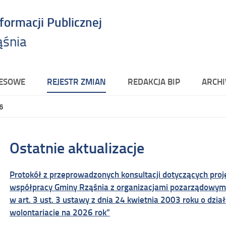
nformacji Publicznej
ąśnia
RESOWE
REJESTR ZMIAN
REDAKCJA BIP
ARCHI
6
Ostatnie aktualizacje
Protokół z przeprowadzonych konsultacji dotyczących pro
współpracy Gminy Rząśnia z organizacjami pozarządowym
w art. 3 ust. 3 ustawy z dnia 24 kwietnia 2003 roku o dział
wolontariacie na 2026 rok”