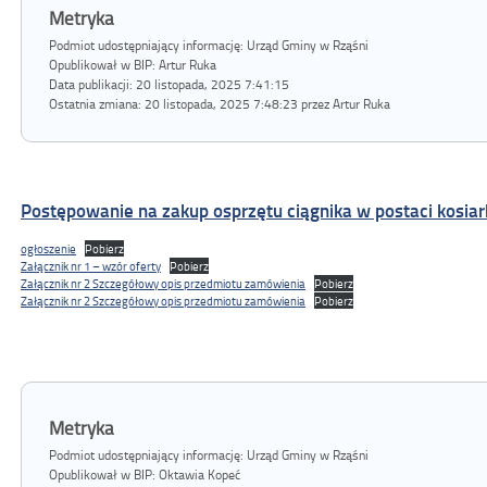
Metryka
Podmiot udostępniający informację: Urząd Gminy w Rząśni
Opublikował w BIP:
Artur Ruka
Data publikacji:
20 listopada, 2025 7:41:15
Ostatnia zmiana:
20 listopada, 2025 7:48:23 przez Artur Ruka
Postępowanie na zakup osprzętu ciągnika w postaci kosiark
ogłoszenie
Pobierz
Załącznik nr 1 – wzór oferty
Pobierz
Załącznik nr 2 Szczegółowy opis przedmiotu zamówienia
Pobierz
Załącznik nr 2 Szczegółowy opis przedmiotu zamówienia
Pobierz
Metryka
Podmiot udostępniający informację: Urząd Gminy w Rząśni
Opublikował w BIP:
Oktawia Kopeć